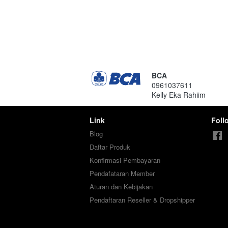
BCA
0961037611
Kelly Eka Rahiim
Link
Foll
Blog
Daftar Produk
Konfirmasi Pembayaran
Pendafataran Member
Aturan dan Kebijakan
Pendaftaran Reseller & Dropshipper