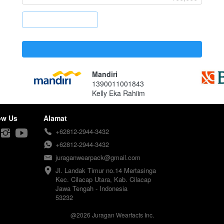
`
`
Mandiri
1390011001843
Kelly Eka Rahiim
ow Us
Alamat
+62812-2944-3432
+62812-2944-3432
juraganwearpack@gmail.com
Jl. Landak Timur no.14 Mertasinga

Kec. Cilacap Utara, Kab. Cilacap

Jawa Tengah - Indonesia

53232
@
2026
Juragan Wearfacts Inc.