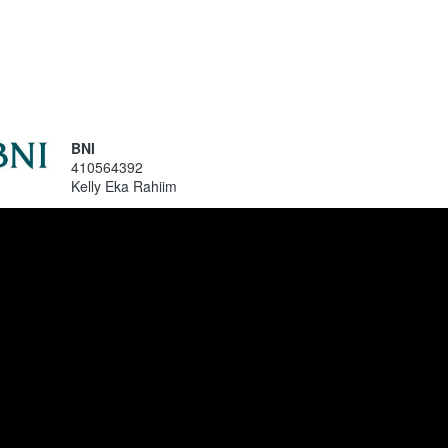
BNI
410564392
Kelly Eka Rahiim