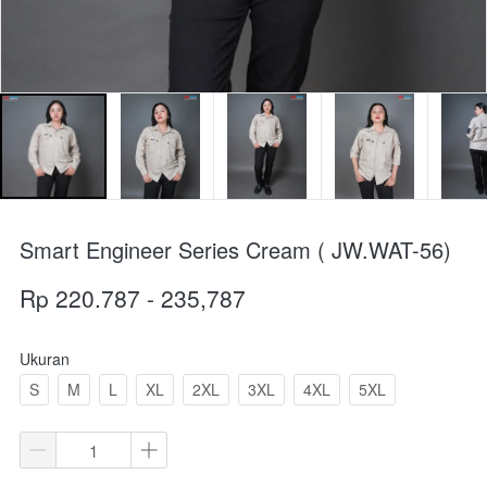
Smart Engineer Series Cream ( JW.WAT-56)
Rp 220.787 - 235,787
Ukuran
S
M
L
XL
2XL
3XL
4XL
5XL