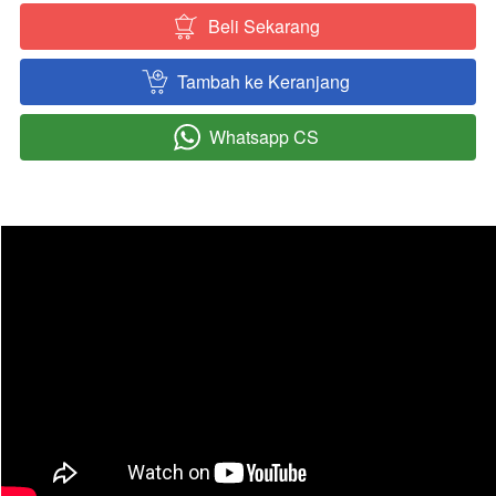
Beli Sekarang
`
Tambah ke Keranjang
`
Whatsapp CS
`