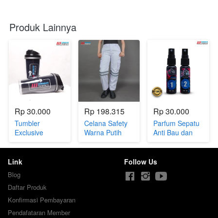
Produk Lainnya
Rp 30.000
Rp 198.315
Rp 30.000
Tumbler
Celana Safety
Parfum Sepatu
Exclusive
Warna Putih
Anti Bau dan
Juragan
(JW.CLN-55)
Bakteri
Wearfacts
Link
Follow Us
Blog
Daftar Produk
Konfirmasi Pembayaran
Pendafataran Member