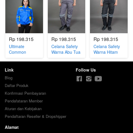
Rp 198.315
Rp 198.315
Rp 198.315
Ultimate
Celana Safety
Celana Safety
Common
Warna Abu Tua
Warna Hitam
Benhur
(JW.CLN-46)
(JW.CLN-45)
kombinasi
Kuning
Link
Follow Us
(JW.WAT-43)
Blog
Daftar Produk
Konfirmasi Pembayaran
Pendafataran Member
Aturan dan Kebijakan
Pendaftaran Reseller & Dropshipper
Alamat