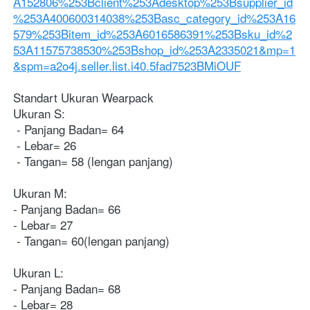
A152806%253Bclient%253Adesktop%253Bsupplier_id
%253A400600314038%253Basc_category_id%253A16
579%253Bitem_id%253A6016586391%253Bsku_id%2
53A11575738530%253Bshop_id%253A2335021&mp=1
&spm=a2o4j.seller.list.i40.5fad7523BMiOUF
Standart Ukuran Wearpack   
Ukuran S:
 - Panjang Badan= 64
 - Lebar= 26
 - Tangan= 58 (lengan panjang)  
Ukuran M: 
- Panjang Badan= 66 
- Lebar= 27
 - Tangan= 60(lengan panjang)  
Ukuran L: 
- Panjang Badan= 68 
- Lebar= 28