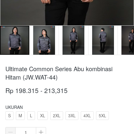
Ultimate Common Series Abu kombinasi
Hitam (JW.WAT-44)
Rp 198.315 - 213,315
UKURAN
S
M
L
XL
2XL
3XL
4XL
5XL