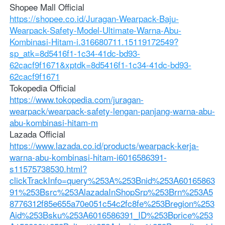
Shopee Mall Official
https://shopee.co.id/Juragan-Wearpack-Baju-
Wearpack-Safety-Model-Ultimate-Warna-Abu-
Kombinasi-Hitam-i.316680711.15119172549?
sp_atk=8d5416f1-1c34-41dc-bd93-
62cacf9f1671&xptdk=8d5416f1-1c34-41dc-bd93-
62cacf9f1671
Tokopedia Official
https://www.tokopedia.com/juragan-
wearpack/wearpack-safety-lengan-panjang-warna-abu-
abu-kombinasi-hitam-m
Lazada Official
https://www.lazada.co.id/products/wearpack-kerja-
warna-abu-kombinasi-hitam-i6016586391-
s11575738530.html?
clickTrackInfo=query%253A%253Bnid%253A60165863
91%253Bsrc%253AlazadaInShopSrp%253Brn%253A5
8776312f85e655a70e051c54c2fc8fe%253Bregion%253
Aid%253Bsku%253A6016586391_ID%253Bprice%253