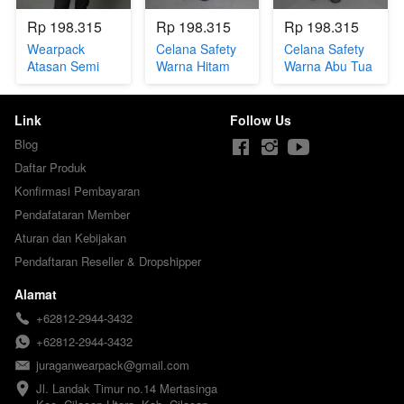
Rp 198.315
Rp 198.315
Rp 198.315
Wearpack
Celana Safety
Celana Safety
Atasan Semi
Warna Hitam
Warna Abu Tua
Jaket Abu
(JW.CLN-45)
(JW.CLN-46)
Muda
kombinasi Abu
Link
Follow Us
Tua ( JW.WAT-
Blog
49)
Daftar Produk
Konfirmasi Pembayaran
Pendafataran Member
Aturan dan Kebijakan
Pendaftaran Reseller & Dropshipper
Alamat
+62812-2944-3432
+62812-2944-3432
juraganwearpack@gmail.com
Jl. Landak Timur no.14 Mertasinga
