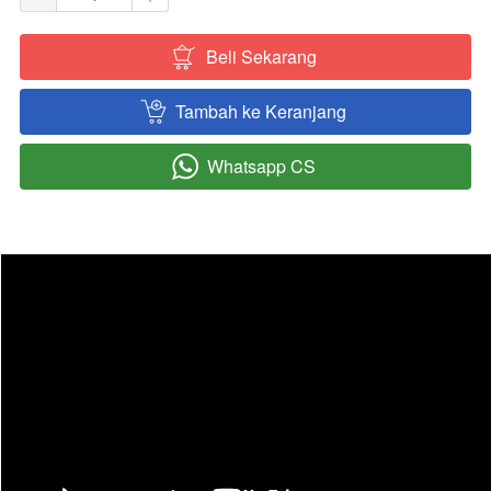
Beli Sekarang
`
Tambah ke Keranjang
`
Whatsapp CS
`