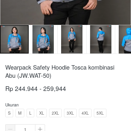
Wearpack Safety Hoodie Tosca kombinasi
Abu (JW.WAT-50)
Rp 244.944 - 259,944
Ukuran
S
M
L
XL
2XL
3XL
4XL
5XL