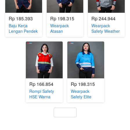
Rp 185.393
Rp 198.315
Rp 244.944
Baju Kerja
Wearpack
Wearpack
Lengan Pendek
Atasan
Safety Weather
Merah
Semijaket
Shield Maroon
(JW.WAT-40)
Navy-Tosca
(JW.WAT-41)
(JW.WAT-14)
Rp 166.854
Rp 198.315
Rompi Safety
Wearpack
HSE Warna
Safety Elite
Merah
Tosca
(JW.RMP-23)
(JW.WAT-11)
`