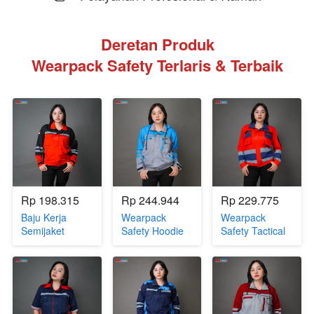
Deretan Produk
Wearpack Safety Terlaris & Terbaik
Rp 198.315
Rp 244.944
Rp 229.775
Baju Kerja
Wearpack
Wearpack
Semijaket
Safety Hoodie
Safety Tactical
Merah-Hitam
Tosca
Series
(JW.WAT-27)
kombinasi Abu
(JW.WAT-42)
(JW.WAT-50)