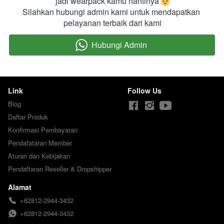
jadi wearpack kamu nantinya 
Silahkan hubungi admin kami untuk mendapatkan 
pelayanan terbaik dari kami
Hubungi Admin
`
Link
Follow Us
Blog
Daftar Produk
Konfirmasi Pembayaran
Pendafataran Member
Aturan dan Kebijakan
Pendaftaran Reseller & Dropshipper
Alamat
+62812-2944-3432
+62812-2944-3432